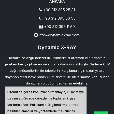
ANKARA
+90 312 395 25 31
+90 312 395 56 55
+90 312 395 11 69
info@dynamicxray.com
Dynamic X-RAY
Kendimize özgü benzersiz ürünlerimizi üretmek için firmamız
gereken her çeşit ve en yeni olanaklarla donatılmıştır. Sadece OEM
değil, müşterilerimizin taleplerini karşılamak için uzun yıllara
dayanan tecrübeye sahip ODM sistemi ile ürün imalatı konusunda
da uzman olduğumuzu temin edebiliriz.
Sitemizde çerez konumlandırmaktayız, kullanmaya
Bağlantılarımız
devam ettiğinizde çerezler ile toplanan kişisel
verileriniz
Veri Politikamız-Bilgilendirmelerinde
belirtilen amaçlar ve yöntemlerle mevzuatına