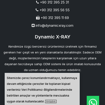
+90 312 395 25 31
+90 312 395 56 55
+90 312 395 11 69
info@dynamicxray.com
Dynamic X-RAY
Kendimize özgü benzersiz ürünlerimizi üretmek için firmamız
gereken her çeşit ve en yeni olanaklarla donatılmıştır. Sadece OEM
değil, müşterilerimizin taleplerini karşılamak için uzun yıllara
dayanan tecrübeye sahip ODM sistemi ile ürün imalatı konusunda
da uzman olduğumuzu temin edebiliriz.
Sitemizde çerez konumlandırmaktayız, kullanmaya
Bağlantılarımız
devam ettiğinizde çerezler ile toplanan kişisel
verileriniz
Veri Politikamız-Bilgilendirmelerinde
belirtilen amaçlar ve yöntemlerle mevzuatına
uygun olarak kullanılacaktır.
Anladım