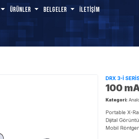
Ürünler
BELGELER
İletişim
DRX 3-I SERİS
100 mA
Kategori:
Analo
Portable X-Ray
Dijital Görünt
Mobil Röntgen